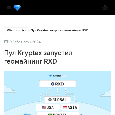
Wiadomości
Пул Kryptex запустил геомайнинг RXD
10 Październik 2024
Пул Kryptex запустил
геомайнинг RXD