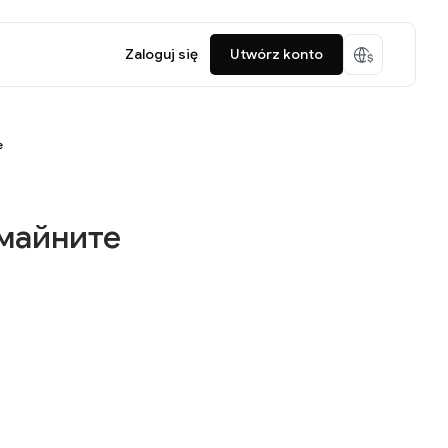
Zaloguj się
Utwórz konto
е
 майните