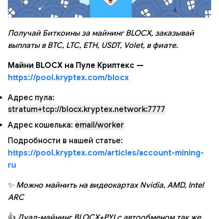
Получай Биткоины за майнинг BLOCX, заказывай
выплаты в BTC, LTC, ETH, USDT, Volet, в фиате.
Майни BLOCX на Пуле Криптекс —
https://pool.kryptex.com/blocx
Адрес пула:
stratum+tcp://blocx.kryptex.network:7777
Адрес кошелька:
email/worker
Подробности в нашей статье:
https://pool.kryptex.com/articles/account-mining-
ru
✨
Можно майнить на видеокартах Nvidia, AMD, Intel
ARC
👍
Дуал-майнинг BLOCX+PYI с автообменом так же