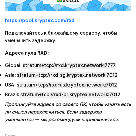
https://pool.kryptex.com/rxd
Подключайтесь к ближайшему серверу, чтобы
уменьшить задержку.
Адреса пула RXD:
Global:
stratum+tcp://rxd.kryptex.network:7777
Asia:
stratum+tcp://rxd-sg.kryptex.network:7012
USA:
stratum+tcp://rxd-us.kryptex.network:7012
Brazil:
stratum+tcp://rxd-br.kryptex.network:7012
Пропингуйте адреса со своего ПК, чтобы узнать есть
ли смысл переключиться. Если задержка
уменьшится — мы рекомендуем переключиться.
Delen: