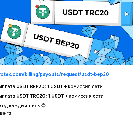
yptex.com/billing/payouts/request/usdt-bep20
ыплата
USDT BEP20: 1 USDT
+ комиссия сети
ыплата
USDT TRC20: 1 USDT
+ комиссия сети
ход каждый день 😎
инга!