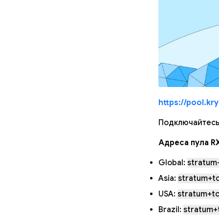
https://pool.kr
Подключайтесь
Адреса пула R
Global:
stratum+
Asia:
stratum+tc
USA:
stratum+tc
Brazil:
stratum+t