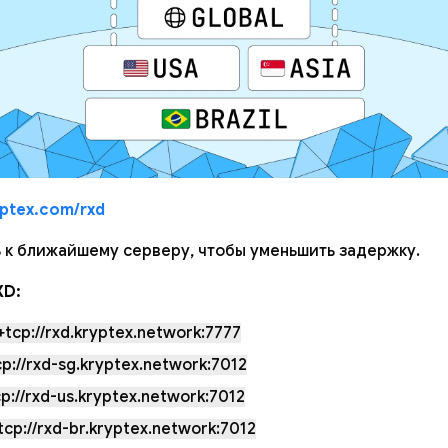
yptex.com/rxd
 к ближайшему серверу, чтобы уменьшить задержку.
XD:
tcp://rxd.kryptex.network:7777
p://rxd-sg.kryptex.network:7012
p://rxd-us.kryptex.network:7012
cp://rxd-br.kryptex.network:7012