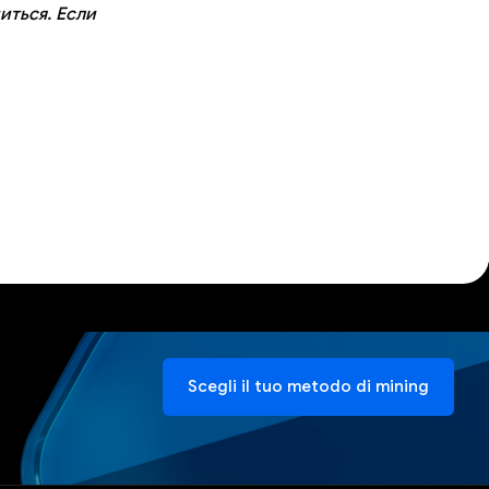
иться. Если
Scegli il tuo metodo di mining