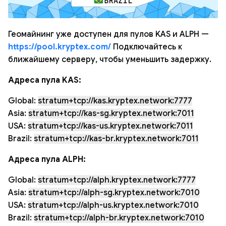
Геомайнинг уже доступен для пулов KAS и ALPH —
https://pool.kryptex.com/
Подключайтесь к
ближайшему серверу, чтобы уменьшить задержку.
Адреса пула KAS:
Global:
stratum+tcp://kas.kryptex.network:7777
Asia:
stratum+tcp://kas-sg.kryptex.network:7011
USA:
stratum+tcp://kas-us.kryptex.network:7011
Brazil:
stratum+tcp://kas-br.kryptex.network:7011
Адреса пула ALPH:
Global:
stratum+tcp://alph.kryptex.network:7777
Asia:
stratum+tcp://alph-sg.kryptex.network:7010
USA:
stratum+tcp://alph-us.kryptex.network:7010
Brazil:
stratum+tcp://alph-br.kryptex.network:7010