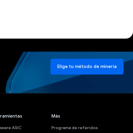
Elige tu método de minería
ramientas
Más
mware ASIC
Programa de referidos