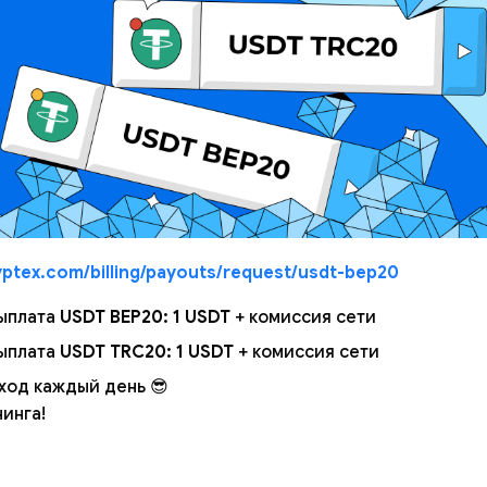
yptex.com/billing/payouts/request/usdt-bep20
ыплата
USDT BEP20: 1 USDT
+ комиссия сети
ыплата
USDT TRC20: 1 USDT
+ комиссия сети
ход каждый день 😎
инга!