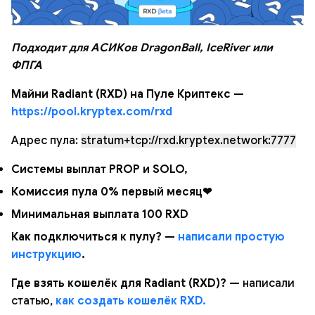
Подходит для АСИКов DragonBall, IceRiver или
ФПГА
Майни Radiant (RXD) на Пуле Криптекс —
https://pool.kryptex.com/rxd
Адрес пула:
stratum+tcp://rxd.kryptex.network:7777
Системы выплат PROP и SOLO,
Комиссия пула 0% первый месяц❤
Минимальная выплата 100 RXD
Как подключиться к пулу? —
написали простую
инструкцию
.
Где взять кошелёк для Radiant (RXD)? —
написали
статью,
как создать кошелёк RXD.