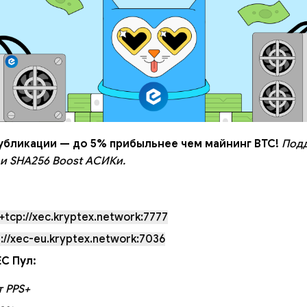
убликации — до 5% прибыльнее чем майнинг BTC!
Под
к и SHA256 Boost АСИКи.
+tcp://xec.kryptex.network:7777
://xec-eu.kryptex.network:7036
C Пул:
 PPS+