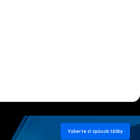
Vyberte si způsob těžby