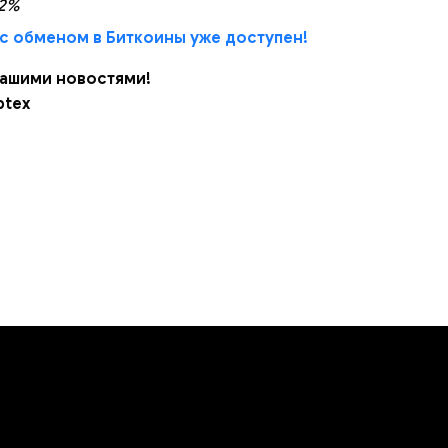
 2%
с обменом в Биткоины уже доступен!
нашими новостями!
ptex