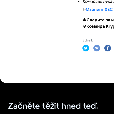
Комиссия пула
✨
Майнинг XEC 
🔔
Следите за 
💎
Команда Kry
Sdílet:
Začněte těžit hned teď.