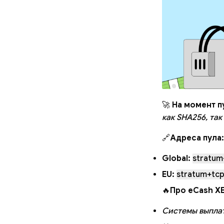
🚀
На момент п
как SHA256, та
🔗
Адреса пула:
Global:
stratum
EU:
stratum+tcp
🔥
Про eCash XE
Системы выплат