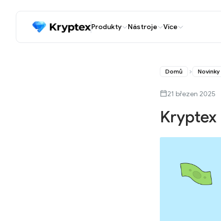
Produkty
Nástroje
Více
Domů
Novinky
21 březen 2025
Kryptex