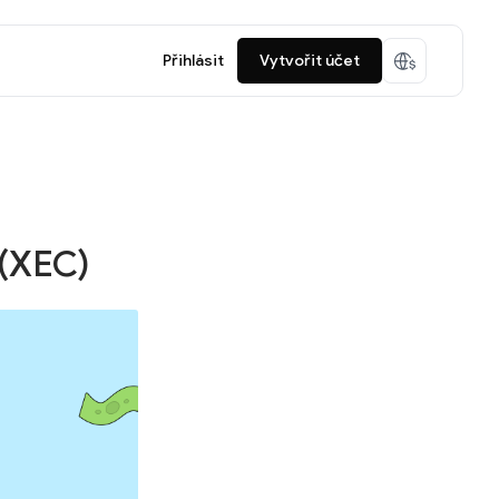
Přihlásit
Vytvořit účet
 (XEC)