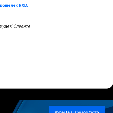
 кошелёк RXD.
 будет! Следите
Vyberte si způsob těžby