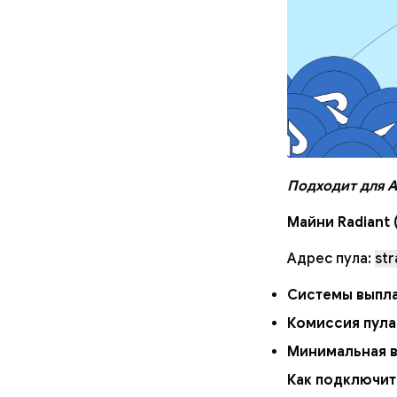
Подходит для А
Майни Radiant 
Адрес пула:
str
Системы выпла
Комиссия пула
Минимальная в
Как подключит