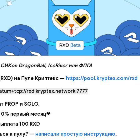
СИКов DragonBall, IceRiver или ФПГА
(RXD) на Пуле Криптекс —
https://pool.kryptex.com/rxd
atum+tcp://rxd.kryptex.network:7777
т PROP и SOLO,
 0% первый месяц❤
ыплата 100 RXD
ься к пулу? —
написали простую инструкцию
.