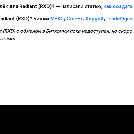
лёк для Radiant (RXD)? —
написали статью,
как создать
adiant (RXD)? Биржи
MEXC
,
CoinEx
,
XeggeX
,
TradeOgre
.
t (RXD) с обменом в Биткоины пока недоступен, но скоро
стями!