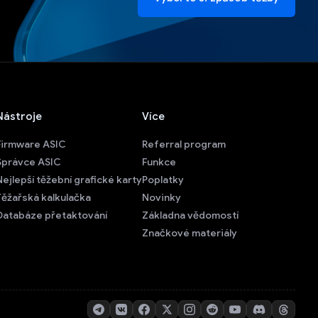
Nástroje
Více
Firmware ASIC
Referral program
Správce ASIC
Funkce
Nejlepší těžební grafické karty
Poplatky
Těžařská kalkulačka
Novinky
Databáze přetaktování
Základna vědomostí
Značkové materiály