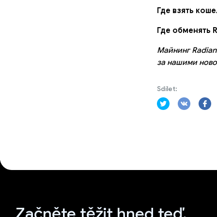
Где взять коше
Где обменять R
Майнинг Radian
за нашими ново
Sdílet:
Začněte těžit hned teď.