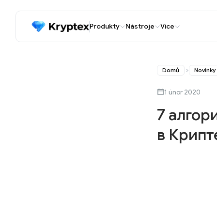
Produkty
Nástroje
Více
Domů
Novinky
1 únor 2020
7 алгор
в Крипт