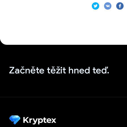
Začněte těžit hned teď.