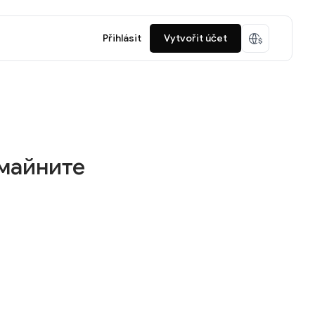
Přihlásit
Vytvořit účet
 майните