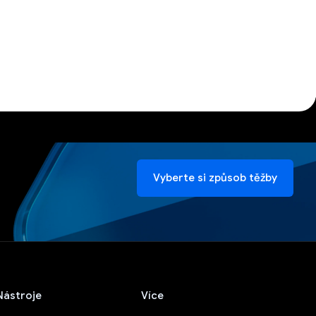
Vyberte si způsob těžby
Nástroje
Více