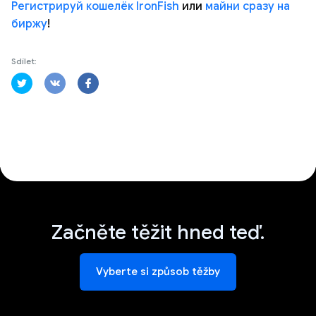
Регистрируй кошелёк IronFish
или
майни сразу на
биржу
!
Sdílet:
Začněte těžit hned teď.
Vyberte si způsob těžby