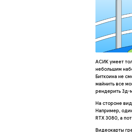
АСИК умеет тол
небольшим наб
Биткоина не см
майнить все мо
рендерить 3д-м
На стороне вид
Например, один
RTX 3080, а пот
Видеокарты гре