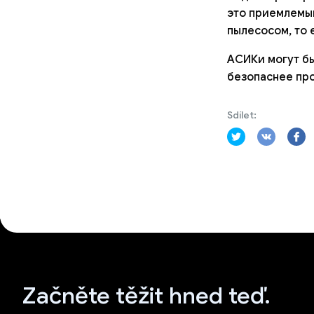
это приемлемый
пылесосом, то 
АСИКи могут бы
безопаснее пр
Sdílet:
Začněte těžit hned teď.