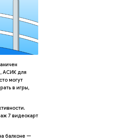
раничен
, АСИК для
сто могут
рать в игры,
ктивности.
 аж 7 видеокарт
на балконе —