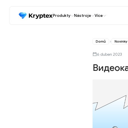
Produkty
Nástroje
Více
Domů
Novinky
6 duben 2023
Видеок