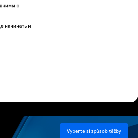
авнимы с
е начинать и
Vyberte si způsob těžby