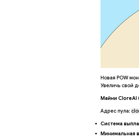
Новая POW монет
Увеличь свой д
Майни CloreAI
Адрес пула:
clo
Система выпла
Минимальная в