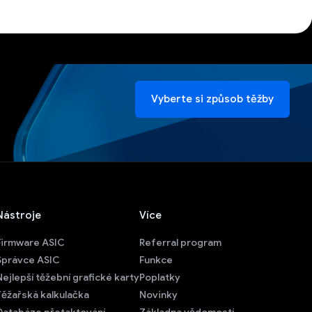
Vyberte si způsob těžby
Nástroje
Více
Firmware ASIC
Referral program
Správce ASIC
Funkce
Nejlepší těžební grafické karty
Poplatky
Těžařská kalkulačka
Novinky