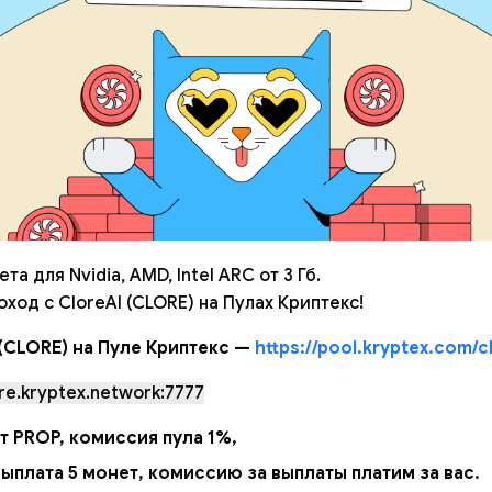
а для Nvidia, AMD, Intel ARC от 3 Гб.
оход с CloreAI (CLORE) на Пулах Криптекс!
 (CLORE) на Пуле Криптекс —
https://pool.kryptex.com/c
re.kryptex.network:7777
т PROP, комиссия пула 1%,
ыплата 5 монет, комиссию за выплаты платим за вас.