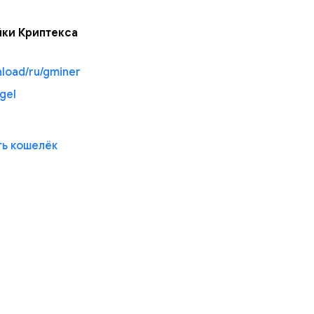
йки Криптекса
load/ru/gminer
gel
ть кошелёк