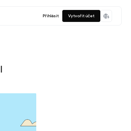
Přihlásit
Vytvořit účet
I