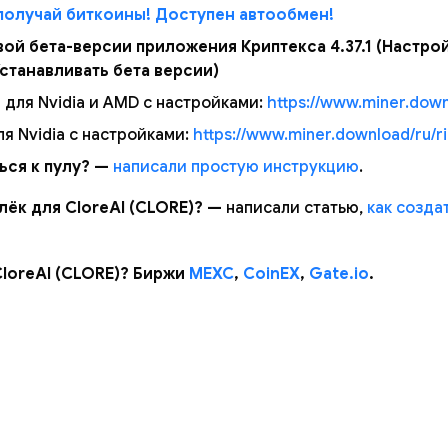
получай биткоины! Доступен автообмен!
вой бета-версии приложения Криптекса 4.37.1 (Настро
станавливать бета версии)
 для Nvidia и AMD с настройками:
https://www.miner.down
ля Nvidia с настройками:
https://www.miner.download/ru/ri
ься к пулу? —
написали простую инструкцию
.
лёк для CloreAI (CLORE)? —
написали статью,
как созда
CloreAI (CLORE)? Биржи
MEXC
,
CoinEX
,
Gate.io
.