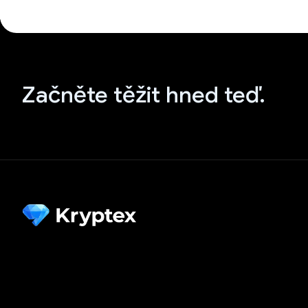
Začněte těžit hned teď.