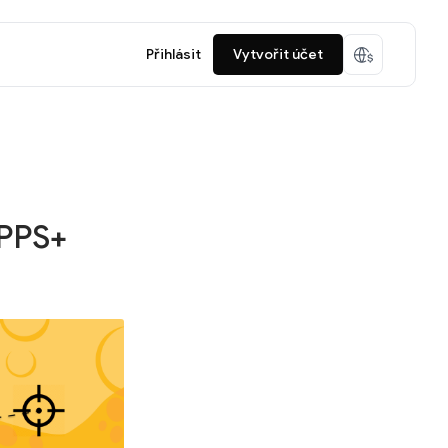
Přihlásit
Vytvořit účet
 PPS+