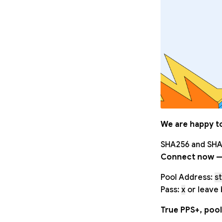
We are happy t
SHA256 and SHA
Connect now 
Pool Address:
s
Pass:
x
or leave 
True PPS+, poo