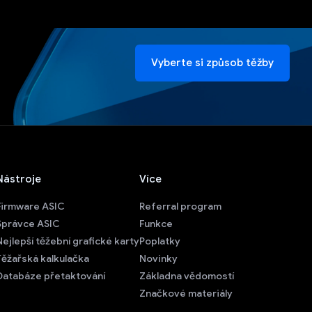
Vyberte si způsob těžby
Nástroje
Více
Firmware ASIC
Referral program
Správce ASIC
Funkce
Nejlepší těžební grafické karty
Poplatky
Těžařská kalkulačka
Novinky
Databáze přetaktování
Základna vědomostí
Značkové materiály