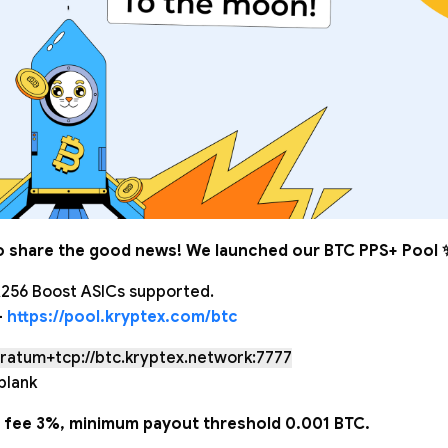
o share the good news! We launched our BTC PPS+ Pool 
256 Boost ASICs supported.
—
https://pool.kryptex.com/btc
tratum+tcp://btc.kryptex.network:7777
blank
l fee 3%, minimum payout threshold 0.001 BTC.