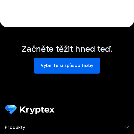
Začněte těžit hned teď.
Vyberte si způsob těžby
Produkty