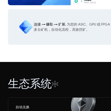
连接
→
赚取
→
扩展.
为您的 ASIC、GPU 或 
多台矿机，自动化流程，高效挖矿。
生态系统
自动兑换