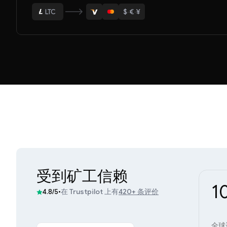
$
·
€
·
¥
ETH
BTC
USDT
LTC
ETH
受到矿工信赖
1
•
在 Trustpilot 上有
420+ 条评价
4.8/5
全球