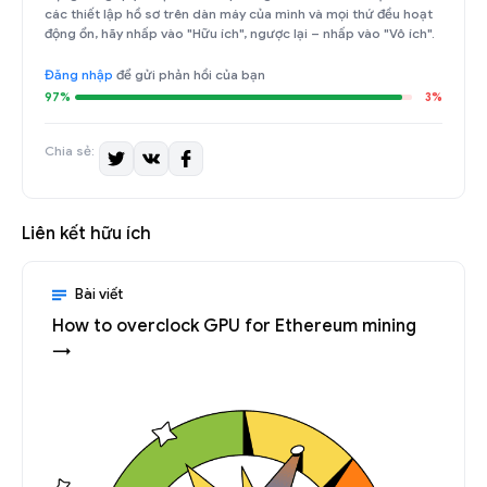
các thiết lập hồ sơ trên dàn máy của mình và mọi thứ đều hoạt
động ổn, hãy nhấp vào "Hữu ích", ngược lại – nhấp vào "Vô ích".
Đăng nhập
để gửi phản hồi của bạn
97%
3%
Chia sẻ:
Liên kết hữu ích
Bài viết
How to overclock GPU for Ethereum mining
→