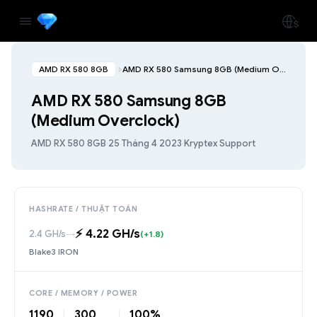
AMD RX 580 8GB
AMD RX 580 Samsung 8GB (Medium Overclock)
AMD RX 580 Samsung 8GB
(Medium Overclock)
AMD RX 580 8GB
·
25 Tháng 4 2023
·
Kryptex Support
HASHRATE / THUẬT TOÁN
⚡️ 4.22 GH/s
2.4 GH/s
→
(+1.8)
Blake3 IRON
CORE / MEMORY / POWER
1190
300
100%