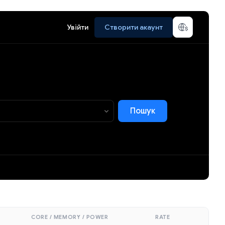
Увійти
Створити акаунт
Пошук
CORE / MEMORY / POWER
RATE