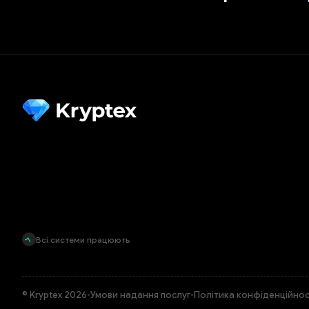
Всі системи працюють
© Kryptex 2026
•
Умови надання послуг
•
Політика конфіденційнос