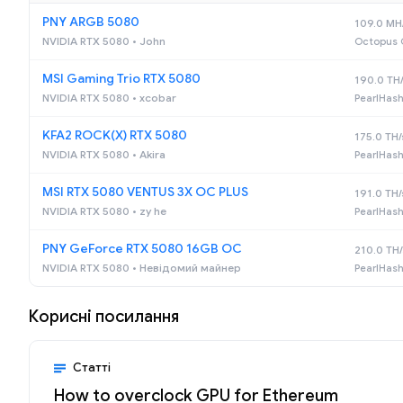
PNY ARGB 5080
109.0 MH
NVIDIA RTX 5080 • John
Octopus 
MSI Gaming Trio RTX 5080
190.0 TH
NVIDIA RTX 5080 • xcobar
PearlHash
KFA2 ROCK(X) RTX 5080
175.0 TH/
NVIDIA RTX 5080 • Akira
PearlHash
MSI RTX 5080 VENTUS 3X OC PLUS
191.0 TH/
NVIDIA RTX 5080 • zy he
PearlHash
PNY GeForce RTX 5080 16GB OC
210.0 TH/
NVIDIA RTX 5080 • Невідомий майнер
PearlHash
Корисні посилання
Статті
How to overclock GPU for Ethereum