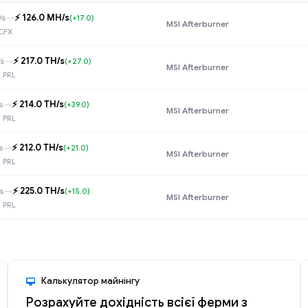
⚡️ 126.0 MH/s
/s
→
(+17.0)
MSI Afterburner
CFX
⚡️ 217.0 TH/s
/s
→
(+27.0)
MSI Afterburner
 PRL
⚡️ 214.0 TH/s
s
→
(+39.0)
MSI Afterburner
 PRL
⚡️ 212.0 TH/s
s
→
(+21.0)
MSI Afterburner
 PRL
⚡️ 225.0 TH/s
s
→
(+15.0)
MSI Afterburner
 PRL
Калькулятор майнінгу
Розрахуйте дохідність всієї ферми з