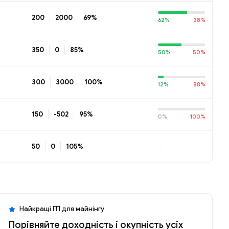
200
2000
69%
62%
38%
350
0
85%
50%
50%
300
3000
100%
12%
88%
150
-502
95%
0%
100%
50
0
105%
—
Найкращі ГП для майнінгу
Порівняйте доходність і окупність усіх