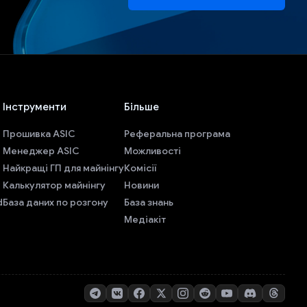
Інструменти
Більше
Прошивка ASIC
Реферальна програма
Менеджер ASIC
Можливості
Найкращі ГП для майнінгу
Комісії
Калькулятор майнінгу
Новини
d
База даних по розгону
База знань
Медіакіт