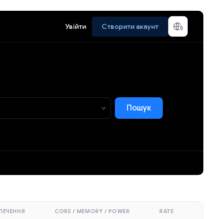
Увійти
Створити акаунт
Пошук
ПЕЧЕННЯ
CORE / MEMORY / POWER
RATE