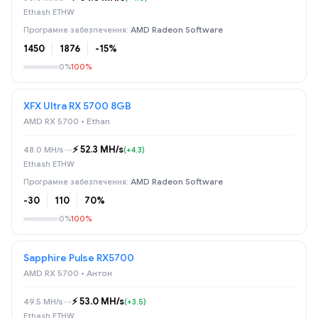
Ethash ETHW
AMD Radeon Software
1450
1876
-15%
0%
100%
XFX Ultra RX 5700 8GB
AMD RX 5700 • Ethan
⚡️ 52.3 MH/s
48.0 MH/s
→
(+4.3)
Ethash ETHW
AMD Radeon Software
-30
110
70%
0%
100%
Sapphire Pulse RX5700
AMD RX 5700 • Антон
⚡️ 53.0 MH/s
49.5 MH/s
→
(+3.5)
Ethash ETHW