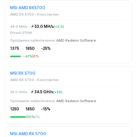
MSI AMD RX5700
AMD RX 5700 • Константин
⚡️ 53.0 MH/s
48.0 MH/s
→
(+5.0)
Ethash ETHW
AMD Radeon Software
1375
1850
-25%
67%
33%
MSI RX 5700
AMD RX 5700 • Константин
⚡️ 34.5 GH/s
25.0 GH/s
→
(+9.5)
AMD Radeon Software
1250
1850
-15%
100%
0%
MSI AMD RX 5700