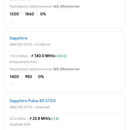
MSI Afterburner
1300
1860
0%
—
Sapphire
AMD RX 5700 • ProMiner
⚡️ 140.0 MH/s
110.0 MH/s
→
(+30.0)
KHeavyHash KAS
MSI Afterburner
1400
950
0%
—
Sapphire Pulse RX 5700
AMD RX 5700 • Алексей
⚡️ 23.8 MH/s
22.4 MH/s
→
(+1.4)
KawPoW RVN