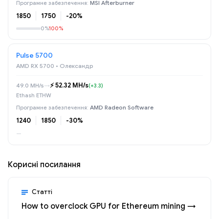
MSI Afterburner
1850
1750
-20%
0%
100%
Pulse 5700
AMD RX 5700 • Олександр
⚡️ 52.32 MH/s
49.0 MH/s
→
(+3.3)
Ethash ETHW
AMD Radeon Software
1240
1850
-30%
—
Корисні посилання
Статті
How to overclock GPU for Ethereum mining →