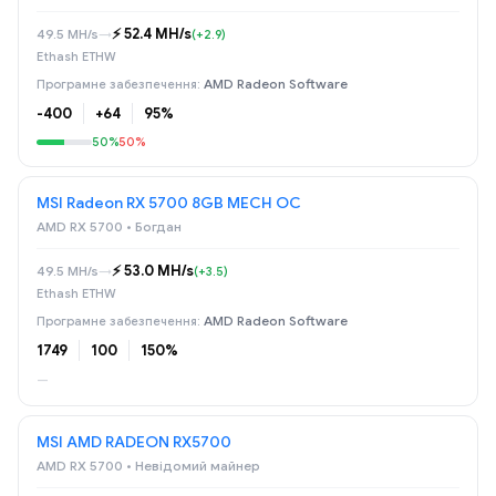
⚡️ 52.4 MH/s
49.5 MH/s
→
(+2.9)
Ethash ETHW
AMD Radeon Software
-400
+64
95%
50%
50%
MSI Radeon RX 5700 8GB MECH OC
AMD RX 5700 • Богдан
⚡️ 53.0 MH/s
49.5 MH/s
→
(+3.5)
Ethash ETHW
AMD Radeon Software
1749
100
150%
—
MSI AMD RADEON RX5700
AMD RX 5700 • Невідомий майнер