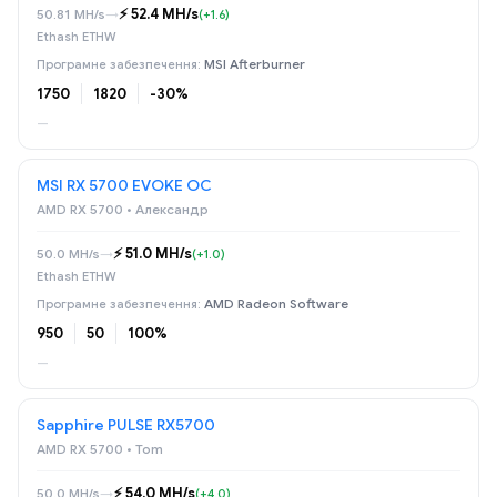
⚡️ 52.4 MH/s
50.81 MH/s
→
(+1.6)
Ethash ETHW
MSI Afterburner
1750
1820
-30%
—
MSI RX 5700 EVOKE OC
AMD RX 5700 • Александр
⚡️ 51.0 MH/s
50.0 MH/s
→
(+1.0)
Ethash ETHW
AMD Radeon Software
950
50
100%
—
Sapphire PULSE RX5700
AMD RX 5700 • Tom
⚡️ 54.0 MH/s
50.0 MH/s
→
(+4.0)