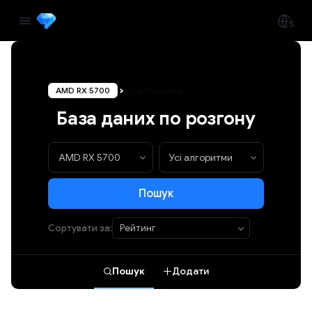
AMD RX 5700
Усі алгоритми
База даних по розгону
Пошук
Сортувати за:
Пошук
Додати