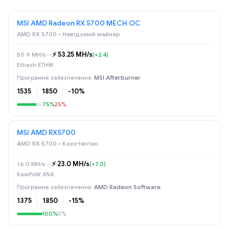
MSI AMD Radeon RX 5700 MECH OC
AMD RX 5700 • Невідомий майнер
⚡️ 53.25 MH/s
50.9 MH/s
→
(+2.4)
Ethash ETHW
MSI Afterburner
1535
1850
-10%
75%
25%
MSI AMD RX5700
AMD RX 5700 • Константин
⚡️ 23.0 MH/s
16.0 MH/s
→
(+7.0)
KawPoW XNA
AMD Radeon Software
1375
1850
-15%
100%
0%