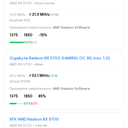
AMD RX 5700 • Константин
⚡️ 21.0 MH/s
14.0 MH/s
→
(+7.0)
KawPoW RVN
AMD Radeon Software
1375
1850
-15%
100%
0%
Gigabyte Radeon RX 5700 GAMING OC 8G (rev. 1.0)
AMD RX 5700 • Иван
⚡️ 53.1 MH/s
49.2 MH/s
→
(+3.9)
Ethash ETHW
AMD Radeon Software
1375
1850
85%
50%
50%
XFX AMD Radeon RX 5700
AMD RX 5700 • Сергей